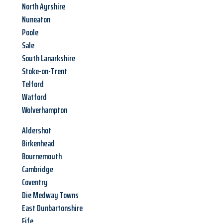
North Ayrshire
Nuneaton
Poole
Sale
South Lanarkshire
Stoke-on-Trent
Telford
Watford
Wolverhampton
Aldershot
Birkenhead
Bournemouth
Cambridge
Coventry
Die Medway Towns
East Dunbartonshire
Fife