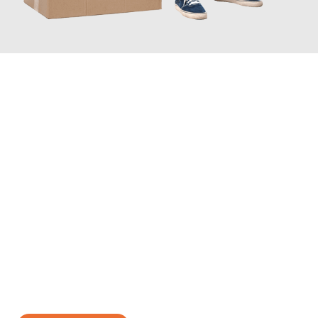
JETZT ANFRAGEN
Erleben Sie mit Umzugsmeister Baecker Kassel, wie
einfach und
stressfrei Ihr Umzug Kassel Telford
sein kann. Unser
Expertenteam steht bereit, um Ihnen einen reibungslosen
Übergang in Ihr neues Zuhause zu garantieren.
Jetzt
unverbindliches Angebot
erhalten &
100€ sparen: