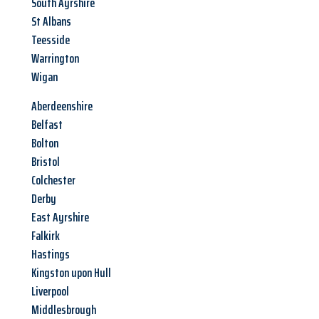
South Ayrshire
St Albans
Teesside
Warrington
Wigan
Aberdeenshire
Belfast
Bolton
Bristol
Colchester
Derby
East Ayrshire
Falkirk
Hastings
Kingston upon Hull
Liverpool
Middlesbrough