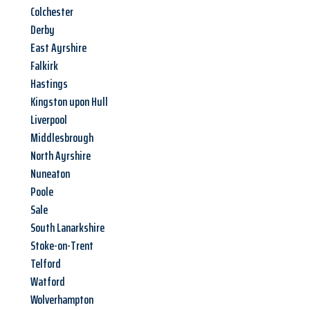
Colchester
Derby
East Ayrshire
Falkirk
Hastings
Kingston upon Hull
Liverpool
Middlesbrough
North Ayrshire
Nuneaton
Poole
Sale
South Lanarkshire
Stoke-on-Trent
Telford
Watford
Wolverhampton