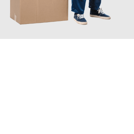
JETZT ANFRAGEN
Erleben Sie mit Umzugsmeister Baecker Kassel, wie
einfach und
stressfrei Ihr Umzug Kassel Doncaster
sein kann. Unser
Expertenteam steht bereit, um Ihnen einen reibungslosen
Übergang in Ihr neues Zuhause zu garantieren.
Jetzt
unverbindliches Angebot
erhalten &