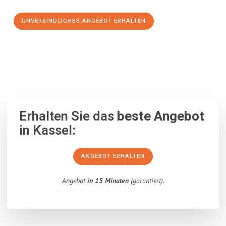
UNVERBINDLICHES ANGEBOT ERHALTEN
100% unverbindlich
– Garantiert eine Antwort
innerhalb von 15
Minuten
.
Erhalten Sie das
beste Angebot
in Kassel:
ANGEBOT ERHALTEN
Angebot
in 15 Minuten
(garantiert).