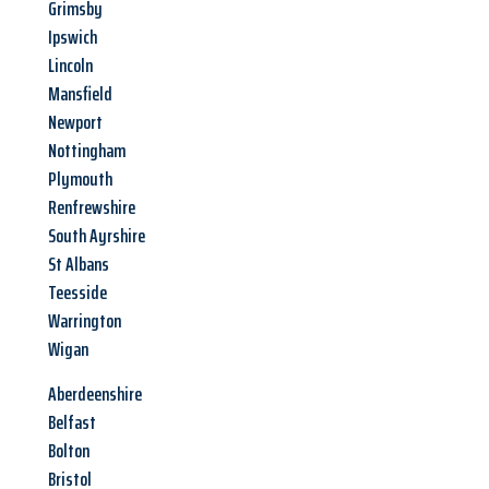
Grimsby
Ipswich
Lincoln
Mansfield
Newport
Nottingham
Plymouth
Renfrewshire
South Ayrshire
St Albans
Teesside
Warrington
Wigan
Aberdeenshire
Belfast
Bolton
Bristol