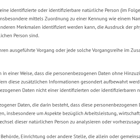
ne identifizierte oder identifizierbare natürliche Person (im Folge
kt, insbesondere mittels Zuordnung zu einer Kennung wie einem Na
nderen Merkmalen identifiziert werden kann, die Ausdruck der phy
lichen Person sind.
Verfahren ausgeführte Vorgang oder jede solche Vorgangsreihe im 
 in einer Weise, dass die personenbezogenen Daten ohne Hinzuzi
fern diese zusätzlichen Informationen gesondert aufbewahrt wer
ogenen Daten nicht einer identifizierten oder identifizierbaren
nbezogener Daten, die darin besteht, dass diese personenbezogen
ten, insbesondere um Aspekte bezüglich Arbeitsleistung, wirtschaft
wechsel dieser natürlichen Person zu analysieren oder vorherzusag
on, Behörde, Einrichtung oder andere Stelle, die allein oder gemei