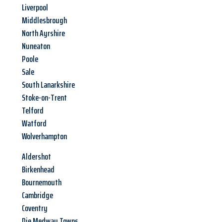
Liverpool
Middlesbrough
North Ayrshire
Nuneaton
Poole
Sale
South Lanarkshire
Stoke-on-Trent
Telford
Watford
Wolverhampton
Aldershot
Birkenhead
Bournemouth
Cambridge
Coventry
Die Medway Towns