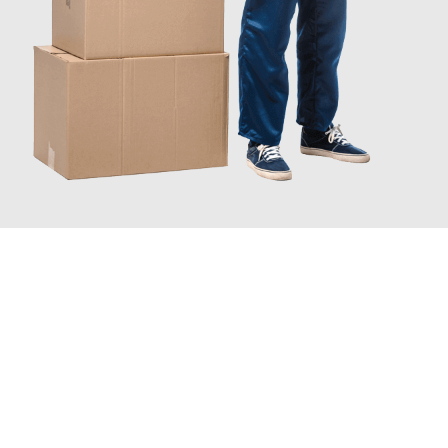
JETZT ANFRAGEN
Erleben Sie mit Umzugsmeister Baecker Kassel, wie
einfach und
stressfrei Ihr Umzug Kassel Milton Keynes
sein kann. Unser