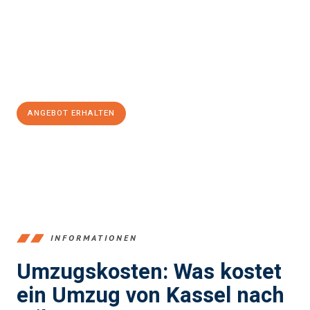
Expertenteam steht bereit, um Ihnen einen reibungslosen
Übergang in Ihr neues Zuhause zu garantieren.
Jetzt
unverbindliches Angebot
erhalten &
100€ sparen:
ANGEBOT ERHALTEN
+4915792653358
INFORMATIONEN
Umzugskosten: Was kostet
ein Umzug von Kassel nach