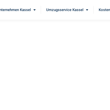
ternehmen Kassel
Umzugsservice Kassel
Kosten
sel
 unseren
erstklassigen