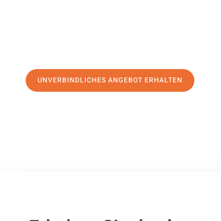
Service
und sichern Sie sich die
besten Preise in Kassel
.
Jetzt Ihr individuelles Angebot anfordern und den ersten
stressfreien Umzug nach Sale machen:
UNVERBINDLICHES ANGEBOT ERHALTEN
100% unverbindlich
– Garantiert eine Antwort
innerhalb von 15 Min