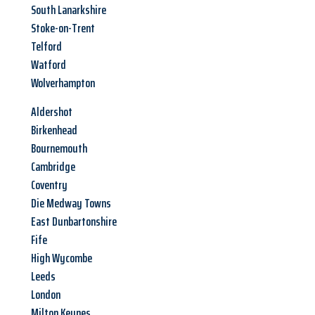
South Lanarkshire
Stoke-on-Trent
Telford
Watford
Wolverhampton
Aldershot
Birkenhead
Bournemouth
Cambridge
Coventry
Die Medway Towns
East Dunbartonshire
Fife
High Wycombe
Leeds
London
Milton Keynes