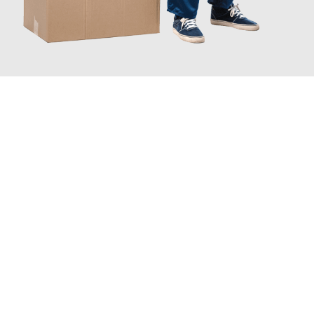
JETZT ANFRAGEN
Erleben Sie mit Umzugsmeister Baecker Kassel, wie
einfach und
stressfrei Ihr Umzug Kassel Bedford
sein kann. Unser
Expertenteam steht bereit, um Ihnen einen reibungslosen
Übergang in Ihr neues Zuhause zu garantieren.
Jetzt
unverbindliches Angebot
erhalten &
100€ sparen: