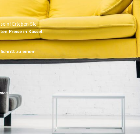
sein! Erleben Sie
ten Preise in Kassel
.
 Schritt zu einem
uten
.