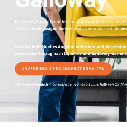
Galloway
Ihr Umzug Kassel Dumfries and Galloway kann so einfach 
unseren
erstklassigen Service
und sichern Sie sich die
bes
Jetzt Ihr individuelles Angebot anfordern und den ersten
stressfreien Umzug nach Dumfries and Galloway machen:
UNVERBINDLICHES ANGEBOT ERHALTEN
100% unverbindlich
– Garantiert eine Antwort
innerhalb von 15 Min