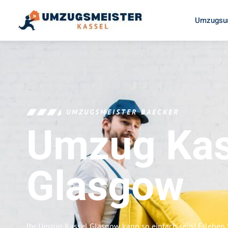
Umzugsun
UMZUGSMEISTER BAECKER
Umzug Kas
Glasgow
Ihr Umzug Kassel Glasgow kann so einfach sein! Erleben 