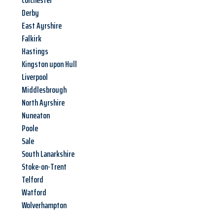
Colchester
Derby
East Ayrshire
Falkirk
Hastings
Kingston upon Hull
Liverpool
Middlesbrough
North Ayrshire
Nuneaton
Poole
Sale
South Lanarkshire
Stoke-on-Trent
Telford
Watford
Wolverhampton