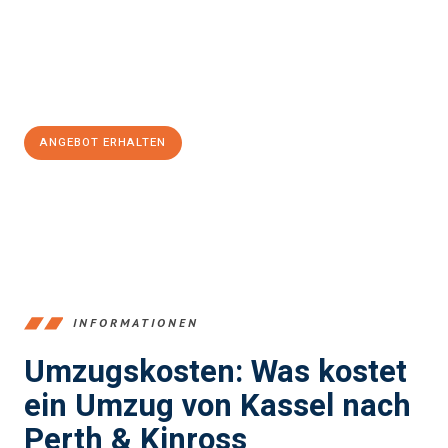
Übergang in Ihr neues Zuhause zu garantieren.
Jetzt
unverbindliches Angebot
erhalten &
100€ sparen:
ANGEBOT ERHALTEN
+4915792653358
INFORMATIONEN
Umzugskosten: Was kostet
ein Umzug von Kassel nach
Perth & Kinross