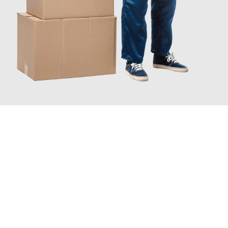
JETZT ANFRAGEN
Erleben Sie mit Umzugsmeister Baecker Kassel, wie
einfach und
stressfrei Ihr Umzug Kassel Perth & Kinross
sein kann. Unser
Expertenteam steht bereit, um Ihnen einen reibungslosen