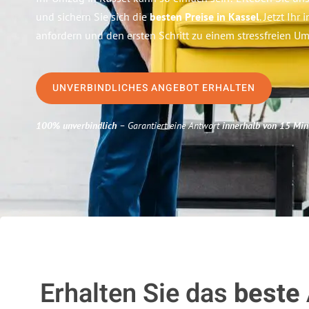
und sichern Sie sich die
besten Preise in Kassel
. Jetzt Ihr
anfordern und den ersten Schritt zu einem stressfreien 
UNVERBINDLICHES ANGEBOT ERHALTEN
100% unverbindlich
– Garantiert eine Antwort
innerhalb von 15 Min
Erhalten Sie das
beste