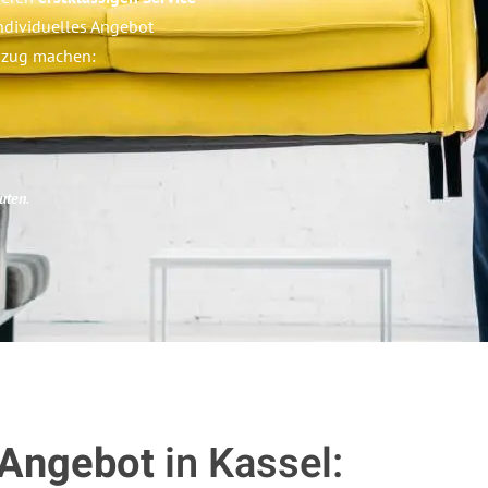
 individuelles Angebot
Umzug machen:
uten
.
 Angebot
in Kassel: