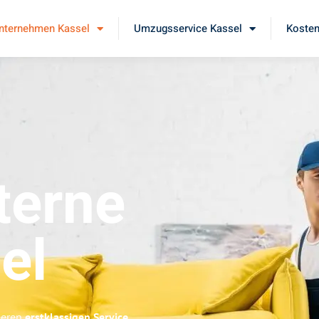
ternehmen Kassel
Umzugsservice Kassel
Kosten
erne
el
seren
erstklassigen Service