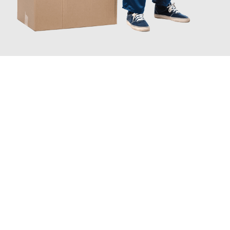
JETZT ANFRAGEN
Erleben Sie mit Umzugsmeister Baecker Kassel, wie
einfach und
stressfrei Ihr Umzug Kassel Newport
sein kann. Unser
Expertenteam steht bereit, um Ihnen einen reibungslosen
Übergang in Ihr neues Zuhause zu garantieren.
Jetzt
unverbindliches Angebot
erhalten &
100€ sparen: