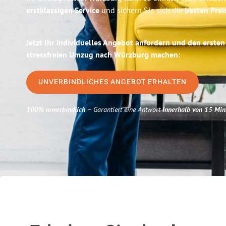
erstklassigen Service
und sichern Sie sich die
besten Prei
Jetzt Ihr individuelles Angebot anfordern und den ersten
stressfreien Umzug nach Würzburg machen:
UNVERBINDLICHES ANGEBOT ERHALTEN
100% unverbindlich
– Garantiert eine Antwort
innerhalb von 15 Min