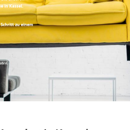
se in Kassel
.
 Schritt zu einem
uten
.