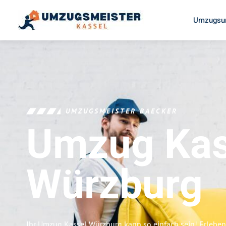
Umzugsun
UMZUGSMEISTER BAECKER
Umzug Kas
Würzburg
Ihr Umzug Kassel Würzburg kann so einfach sein! Erleben