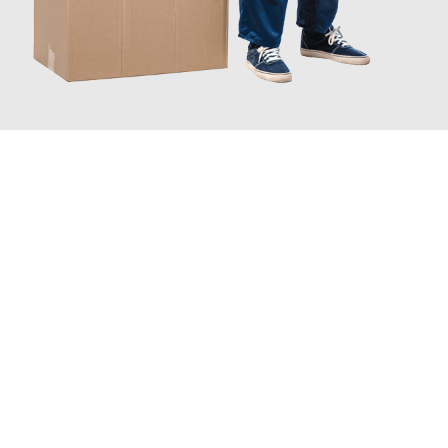
JETZT ANFRAGEN
Erleben Sie mit Umzugsmeister Baecker Kassel, wie
einfach und
stressfrei Ihr Umzug Kassel Oldenburg
sein kann. Unser
Expertenteam steht bereit, um Ihnen einen reibungslosen
Übergang in Ihr neues Zuhause zu garantieren.
Jetzt
unverbindliches Angebot
erhalten &