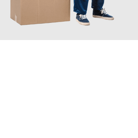
JETZT ANFRAGEN
Erleben Sie mit Umzugsmeister Baecker Kassel, wie
einfach und
stressfrei Ihr Umzug Kassel Wolfsburg
sein kann. Unser
Expertenteam steht bereit, um Ihnen einen reibungslosen
Übergang in Ihr neues Zuhause zu garantieren.
Jetzt
unverbindliches Angebot
erhalten &