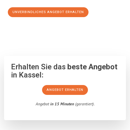
UNVERBINDLICHES ANGEBOT ERHALTEN
100% unverbindlich
– Garantiert eine Antwort
innerhalb von 15
Minuten
.
Erhalten Sie das
beste Angebot
in Kassel:
ANGEBOT ERHALTEN
Angebot
in 15 Minuten
(garantiert).