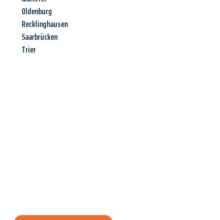
Oldenburg
Recklinghausen
Saarbrücken
Trier
Jetzt anfragen &
Angebot
mit Best-Preis
erhalten!
Schicken Sie uns jetzt Ihre unverbindliche Anfrage und sichern
Sie sich Ihr
individuelles Umzugsangebot für Ihr Anliegen in
Kassel
zum Best-Preis! Nutzen Sie die Gelegenheit für einen
stressfreien Umzug
mit maximalem Komfort: