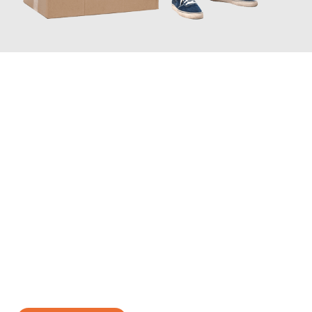
JETZT ANFRAGEN
Erleben Sie mit Umzugsmeister Baecker Kassel, wie
einfach und
stressfrei Ihr Umzug Kassel Erfurt
sein kann. Unser
Expertenteam steht bereit, um Ihnen einen reibungslosen
Übergang in Ihr neues Zuhause zu garantieren.
Jetzt
unverbindliches Angebot
erhalten &
100€ sparen: