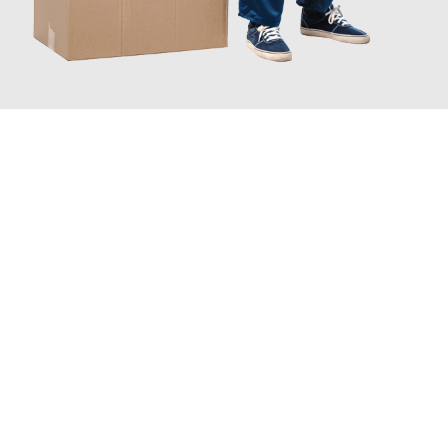
JETZT ANFRAGEN
Erleben Sie mit Umzugsmeister Baecker Kassel, wie
einfach und
stressfrei Ihr Umzug Kassel Dresden
sein kann. Unser
Expertenteam steht bereit, um Ihnen einen reibungslosen
Übergang in Ihr neues Zuhause zu garantieren.
Jetzt
unverbindliches Angebot
erhalten &
100€ sparen: