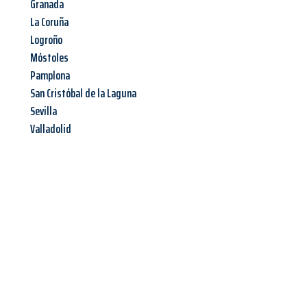
Granada
La Coruña
Logroño
Móstoles
Pamplona
San Cristóbal de la Laguna
Sevilla
Valladolid
Jetzt anfragen &
Angebot
mit Best-Preis
erhalten!
Schicken Sie uns jetzt Ihre unverbindliche Anfrage und sichern