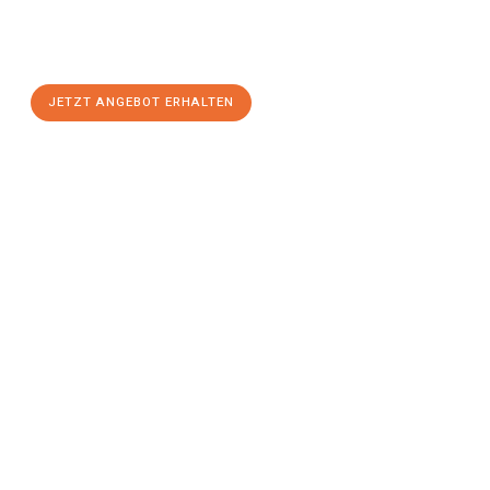
Sie sich Ihr
individuelles Umzugsangebot für Ihr Anliegen in
Kassel
zum Best-Preis! Nutzen Sie die Gelegenheit für einen
stressfreien Umzug
mit maximalem Komfort:
JETZT ANGEBOT ERHALTEN