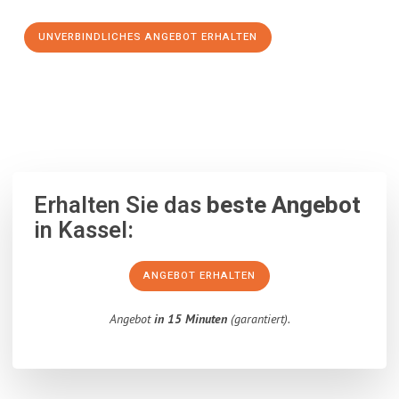
UNVERBINDLICHES ANGEBOT ERHALTEN
100% unverbindlich
– Garantiert eine Antwort
innerhalb von 15
Minuten
.
Erhalten Sie das
beste Angebot
in Kassel:
ANGEBOT ERHALTEN
Angebot
in 15 Minuten
(garantiert).