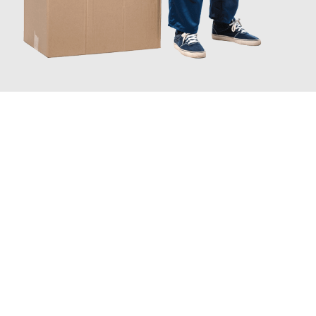
JETZT ANFRAGEN
Erleben Sie mit Umzugsmeister Baecker Kassel, wie
einfach und
stressfrei Ihr Umzug Kassel Pamplona
sein kann. Unser
Expertenteam steht bereit, um Ihnen einen reibungslosen
Übergang in Ihr neues Zuhause zu garantieren.
Jetzt
unverbindliches Angebot
erhalten &