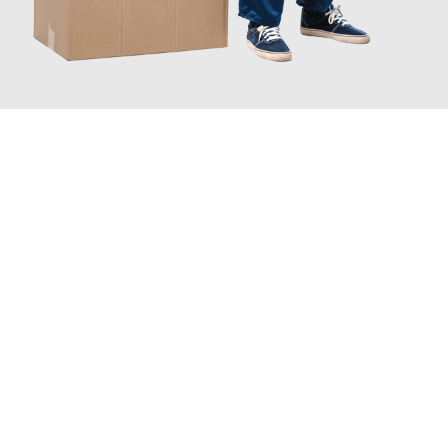
JETZT ANFRAGEN
Erleben Sie mit Umzugsmeister Baecker Kassel, wie
einfach und
stressfrei Ihr Umzug Kassel Leganés
sein kann. Unser
Expertenteam steht bereit, um Ihnen einen reibungslosen
Übergang in Ihr neues Zuhause zu garantieren.
Jetzt
unverbindliches Angebot
erhalten &
100€ sparen: