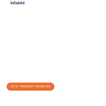
Valladolid
Jetzt anfragen &
Angebot
mit Best-Preis
erhalten!
Schicken Sie uns jetzt Ihre unverbindliche Anfrage und sichern
Sie sich Ihr
individuelles Umzugsangebot für Ihr Anliegen in
Kassel
zum Best-Preis! Nutzen Sie die Gelegenheit für einen
stressfreien Umzug
mit maximalem Komfort:
JETZT ANGEBOT ERHALTEN