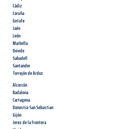
Cádiz
Coruña
Getafe
Jaén
León
Marbella
Oviedo
Sabadell
Santander
Torrejón de Ardoz
Alcorcón
Badalona
Cartagena
Donostia-San Sebastian
Gijón
Jerez de la Frontera