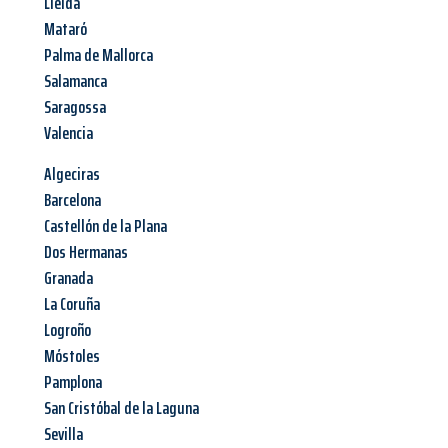
Lleida
Mataró
Palma de Mallorca
Salamanca
Saragossa
Valencia
Algeciras
Barcelona
Castellón de la Plana
Dos Hermanas
Granada
La Coruña
Logroño
Móstoles
Pamplona
San Cristóbal de la Laguna
Sevilla