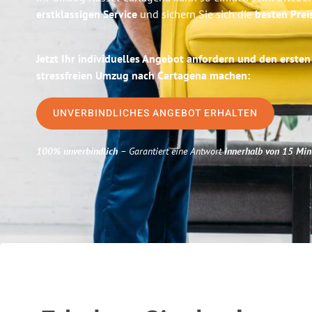
erstklassigen Service
und sichern Sie sich die
besten Prei
Jetzt Ihr individuelles Angebot anfordern und den ersten
stressfreien Umzug nach Cartagena machen:
UNVERBINDLICHES ANGEBOT ERHALTEN
100% unverbindlich
– Garantiert eine Antwort
innerhalb von 15 Min