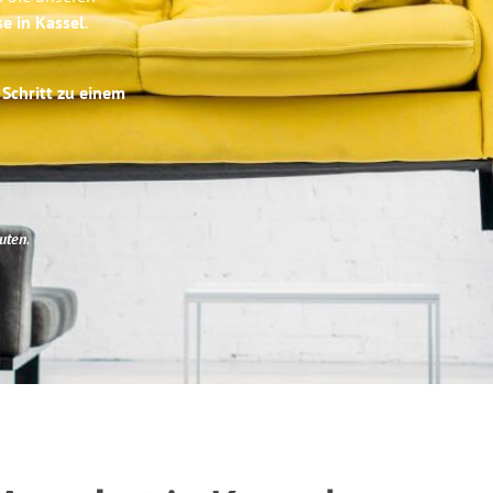
se in Kassel
.
 Schritt zu einem
uten
.