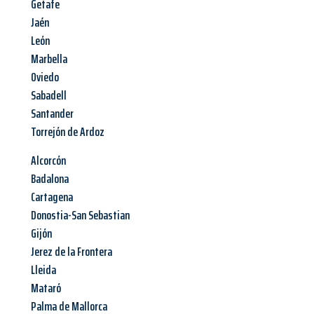
Getafe
Jaén
León
Marbella
Oviedo
Sabadell
Santander
Torrejón de Ardoz
Alcorcón
Badalona
Cartagena
Donostia-San Sebastian
Gijón
Jerez de la Frontera
Lleida
Mataró
Palma de Mallorca