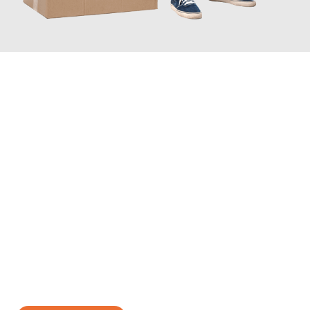
JETZT ANFRAGEN
Erleben Sie mit Umzugsmeister Baecker Kassel, wie
einfach und
stressfrei Ihr Umzug Kassel Gijón
sein kann. Unser
Expertenteam steht bereit, um Ihnen einen reibungslosen
Übergang in Ihr neues Zuhause zu garantieren.
Jetzt
unverbindliches Angebot
erhalten &
100€ sparen: