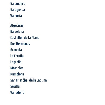
Salamanca
Saragossa
Valencia
Algeciras
Barcelona
Castellón de la Plana
Dos Hermanas
Granada
La Coruña
Logroño
Móstoles
Pamplona
San Cristóbal de la Laguna
Sevilla
Valladolid