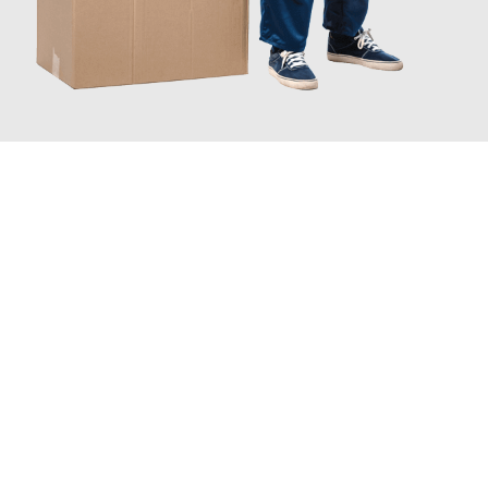
JETZT ANFRAGEN
Erleben Sie mit Umzugsmeister Baecker Kassel, wie
einfach und
stressfrei Ihr Umzug Kassel Bordeaux
sein kann. Unser
Expertenteam steht bereit, um Ihnen einen reibungslosen
Übergang in Ihr neues Zuhause zu garantieren.
Jetzt
unverbindliches Angebot
erhalten &