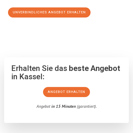
UNVERBINDLICHES ANGEBOT ERHALTEN
100% unverbindlich
– Garantiert eine Antwort
innerhalb von 15
Minuten
.
Erhalten Sie das
beste Angebot
in Kassel:
ANGEBOT ERHALTEN
Angebot
in 15 Minuten
(garantiert).