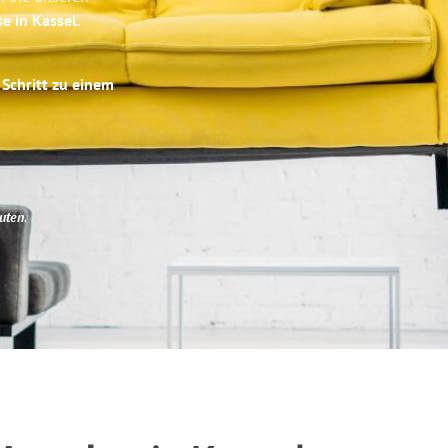
se in Kassel
.
 Schritt zu einem
uten
.