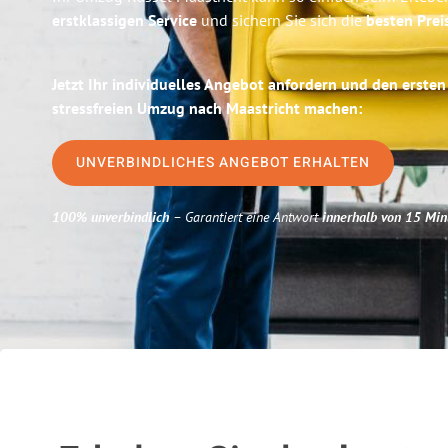
erstklassigen Service
und sichern Sie sich die
besten Prei
Jetzt Ihr individuelles Angebot anfordern und den ersten
stressfreien Umzug nach Maastricht machen:
UNVERBINDLICHES ANGEBOT ERHALTEN
100% unverbindlich
– Garantiert eine Antwort
innerhalb von 15 Min