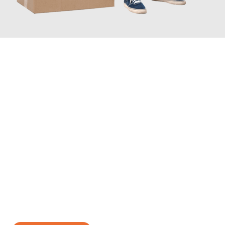
JETZT ANFRAGEN
Erleben Sie mit Umzugsmeister Baecker Kassel, wie
einfach und
stressfrei Ihr Umzug Kassel Lüttich
sein kann. Unser
Expertenteam steht bereit, um Ihnen einen reibungslosen
Übergang in Ihr neues Zuhause zu garantieren.
Jetzt
unverbindliches Angebot
erhalten &
100€ sparen: