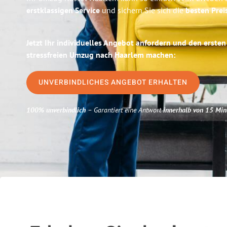
erstklassigen Service
und sichern Sie sich die
besten Prei
Jetzt Ihr individuelles Angebot anfordern und den ersten
stressfreien Umzug nach Haarlem machen:
UNVERBINDLICHES ANGEBOT ERHALTEN
100% unverbindlich
– Garantiert eine Antwort
innerhalb von 15 Min