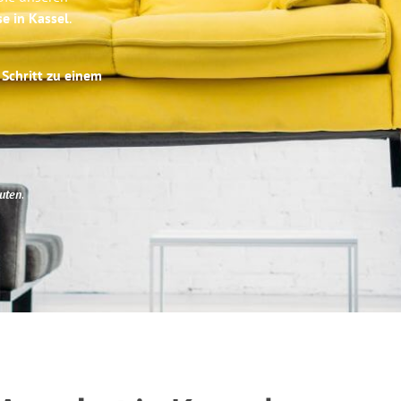
se in Kassel
.
 Schritt zu einem
uten
.