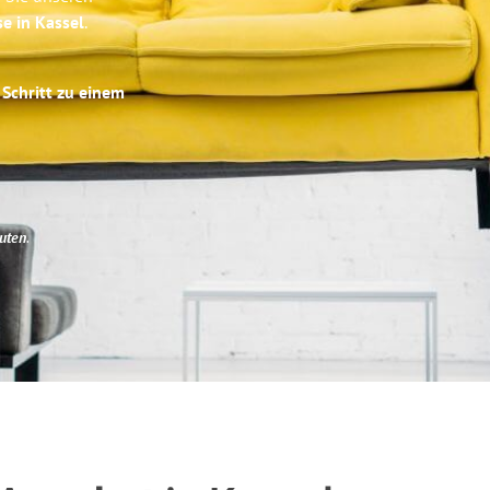
se in Kassel
.
 Schritt zu einem
uten
.