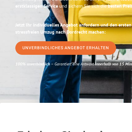
erstklassigen Service
und sichern Sie sich die
besten Prei
Jetzt Ihr individuelles Angebot anfordern und den ersten
stressfreien Umzug nach Dordrecht machen:
UNVERBINDLICHES ANGEBOT ERHALTEN
100% unverbindlich
– Garantiert eine Antwort
innerhalb von 15 Min