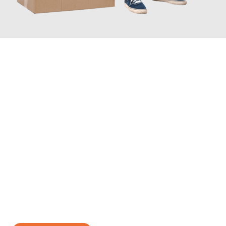
JETZT ANFRAGEN
Erleben Sie mit Umzugsmeister Baecker Kassel, wie
einfach und
stressfrei Ihr Umzug Kassel Zwolle
sein kann. Unser
Expertenteam steht bereit, um Ihnen einen reibungslosen
Übergang in Ihr neues Zuhause zu garantieren.
Jetzt
unverbindliches Angebot
erhalten &
100€ sparen: