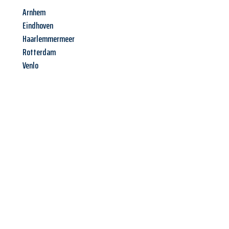
Arnhem
Eindhoven
Haarlemmermeer
Rotterdam
Venlo
Jetzt anfragen &
Angebot
mit Best-Preis
erhalten!
Schicken Sie uns jetzt Ihre unverbindliche Anfrage und sichern
Sie sich Ihr
individuelles Umzugsangebot für Ihr Anliegen in
Kassel
zum Best-Preis! Nutzen Sie die Gelegenheit für einen
stressfreien Umzug
mit maximalem Komfort: