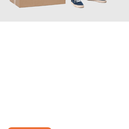
JETZT ANFRAGEN
Erleben Sie mit Umzugsmeister Baecker Kassel, wie
einfach und
stressfrei Ihr Umzug Kassel Sassari
sein kann. Unser
Expertenteam steht bereit, um Ihnen einen reibungslosen
Übergang in Ihr neues Zuhause zu garantieren.
Jetzt
unverbindliches Angebot
erhalten &
100€ sparen: