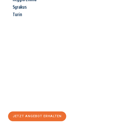
Syrakus
Turin
Jetzt anfragen &
Angebot
mit Best-Preis
erhalten!
Schicken Sie uns jetzt Ihre unverbindliche Anfrage und sichern
Sie sich Ihr
individuelles Umzugsangebot für Ihr Anliegen in
Kassel
zum Best-Preis! Nutzen Sie die Gelegenheit für einen
stressfreien Umzug
mit maximalem Komfort:
JETZT ANGEBOT ERHALTEN