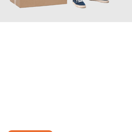
JETZT ANFRAGEN
Erleben Sie mit Umzugsmeister Baecker Kassel, wie
einfach und
stressfrei Ihr Umzug Kassel Latina
sein kann. Unser
Expertenteam steht bereit, um Ihnen einen reibungslosen
Übergang in Ihr neues Zuhause zu garantieren.
Jetzt
unverbindliches Angebot
erhalten &
100€ sparen: