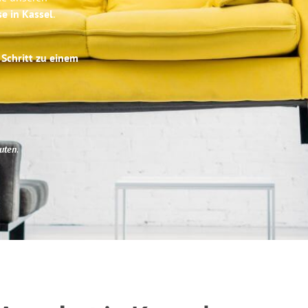
se in Kassel
.
 Schritt zu einem
uten
.