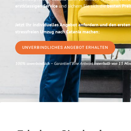
erstklassigen Service
und sichern Sie sich die
besten Prei
Jetzt Ihr individuelles Angebot anfordern und den ersten
stressfreien Umzug nach Catania machen:
UNVERBINDLICHES ANGEBOT ERHALTEN
100% unverbindlich
– Garantiert eine Antwort
innerhalb von 15 Min