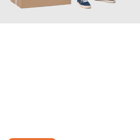
JETZT ANFRAGEN
Erleben Sie mit Umzugsmeister Baecker Kassel, wie
einfach und
stressfrei Ihr Umzug Kassel Neapel
sein kann. Unser
Expertenteam steht bereit, um Ihnen einen reibungslosen
Übergang in Ihr neues Zuhause zu garantieren.
Jetzt
unverbindliches Angebot
erhalten &
100€ sparen: