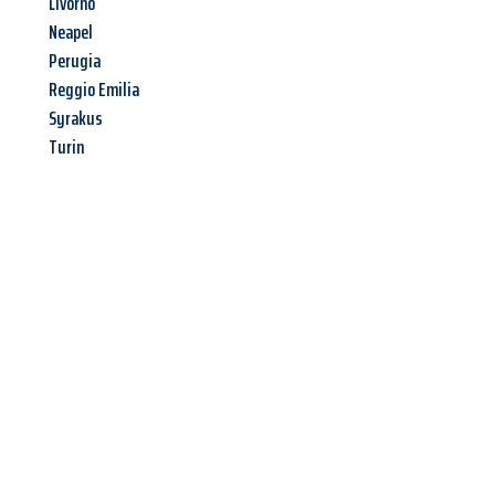
Livorno
Neapel
Perugia
Reggio Emilia
Syrakus
Turin
Jetzt anfragen &
Angebot
mit Best-Preis
erhalten!
Schicken Sie uns jetzt Ihre unverbindliche Anfrage und sichern
Sie sich Ihr
individuelles Umzugsangebot für Ihr Anliegen in
Kassel
zum Best-Preis! Nutzen Sie die Gelegenheit für einen
stressfreien Umzug
mit maximalem Komfort: