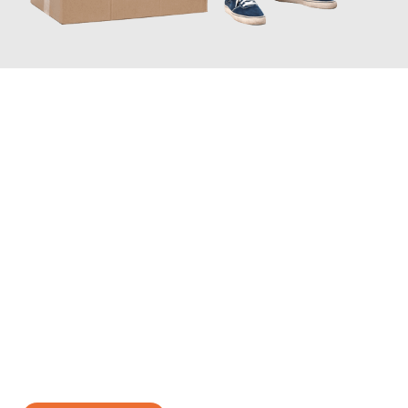
JETZT ANFRAGEN
Erleben Sie mit Umzugsmeister Baecker Kassel, wie
einfach und
stressfrei Ihr Umzug Kassel Gebze
sein kann. Unser
Expertenteam steht bereit, um Ihnen einen reibungslosen
Übergang in Ihr neues Zuhause zu garantieren.
Jetzt
unverbindliches Angebot
erhalten &
100€ sparen: