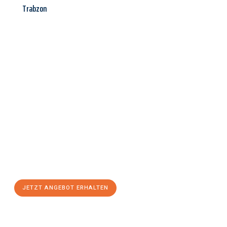
Trabzon
Jetzt anfragen &
Angebot
mit Best-Preis
erhalten!
Schicken Sie uns jetzt Ihre unverbindliche Anfrage und sichern
Sie sich Ihr
individuelles Umzugsangebot für Ihr Anliegen in
Kassel
zum Best-Preis! Nutzen Sie die Gelegenheit für einen
stressfreien Umzug
mit maximalem Komfort:
JETZT ANGEBOT ERHALTEN