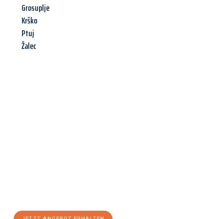
Grosuplje
Krško
Ptuj
Žalec
Jetzt anfragen &
Angebot
mit Best-Preis
erhalten!
Schicken Sie uns jetzt Ihre unverbindliche Anfrage und sichern
Sie sich Ihr
individuelles Umzugsangebot für Ihr Anliegen in
Kassel
zum Best-Preis! Nutzen Sie die Gelegenheit für einen
stressfreien Umzug
mit maximalem Komfort:
JETZT ANGEBOT ERHALTEN