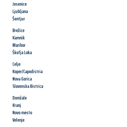
Jesenice
Ljubljana
Šentjur
Brežice
Kamnik
Maribor
Škofja Loka
Celje
Koper/Capodistria
Nova Gorica
Slovenska Bistrica
Domžale
Kranj
Novo mesto
Velenje