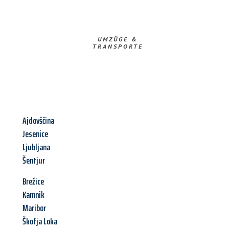
UMZÜGE &
TRANSPORTE
Ajdovščina
Jesenice
Ljubljana
Šentjur
Brežice
Kamnik
Maribor
Škofja Loka