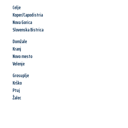
Celje
Koper/Capodistria
Nova Gorica
Slovenska Bistrica
Domžale
Kranj
Novo mesto
Velenje
Grosuplje
Krško
Ptuj
Žalec