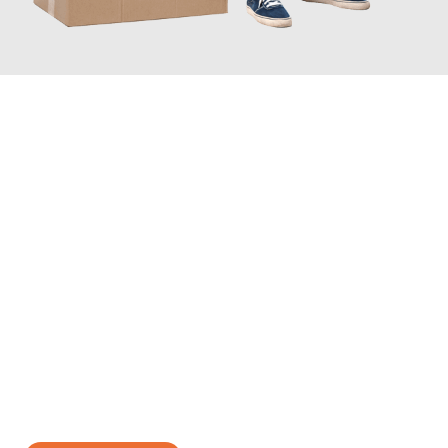
JETZT ANFRAGEN
Erleben Sie mit Umzugsmeister Baecker Kassel, wie
einfach und
stressfrei Ihr Umzug Kassel Kranj
sein kann. Unser
Expertenteam steht bereit, um Ihnen einen reibungslosen
Übergang in Ihr neues Zuhause zu garantieren.
Jetzt
unverbindliches Angebot
erhalten &
100€ sparen: