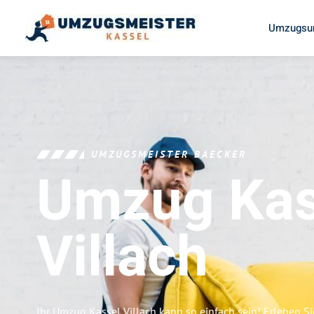
Umzugsun
UMZUGSMEISTER BAECKER
Umzug Kas
Villach
Ihr Umzug Kassel Villach kann so einfach sein! Erleben S