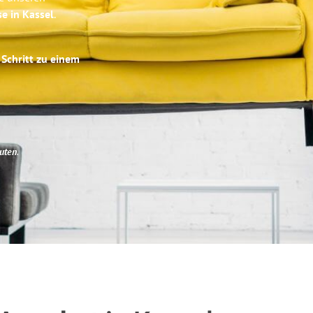
se in Kassel
.
 Schritt zu einem
uten
.