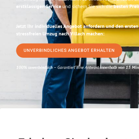
erstklassigen Service
und sichern Sie sich die
besten Prei
Jetzt Ihr individuelles Angebot anfordern und den ersten
stressfreien Umzug nach Villach machen:
UNVERBINDLICHES ANGEBOT ERHALTEN
100% unverbindlich
– Garantiert eine Antwort
innerhalb von 15 Min