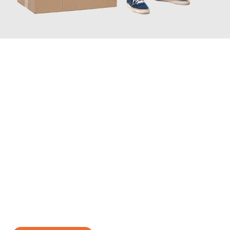
JETZT ANFRAGEN
Erleben Sie mit Umzugsmeister Baecker Kassel, wie
einfach und
stressfrei Ihr Umzug Kassel Sitten
sein kann. Unser
Expertenteam steht bereit, um Ihnen einen reibungslosen
Übergang in Ihr neues Zuhause zu garantieren.
Jetzt
unverbindliches Angebot
erhalten &
100€ sparen: