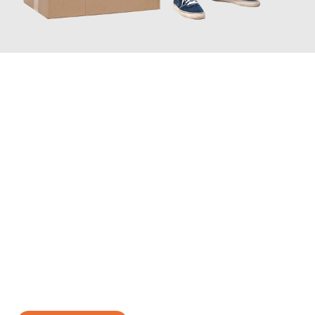
JETZT ANFRAGEN
Erleben Sie mit Umzugsmeister Baecker Kassel, wie
einfach und
stressfrei Ihr Umzug Kassel Bulle
sein kann. Unser
Expertenteam steht bereit, um Ihnen einen reibungslosen
Übergang in Ihr neues Zuhause zu garantieren.
Jetzt
unverbindliches Angebot
erhalten &
100€ sparen: