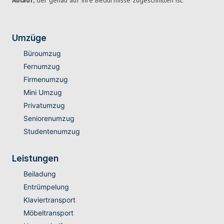
Ablauf,
der genau auf Ihre Bedürfnisse zugeschnitten ist.
Umzüge
Büroumzug
Fernumzug
Firmenumzug
Mini Umzug
Privatumzug
Seniorenumzug
Studentenumzug
Leistungen
Beiladung
Entrümpelung
Klaviertransport
Möbeltransport