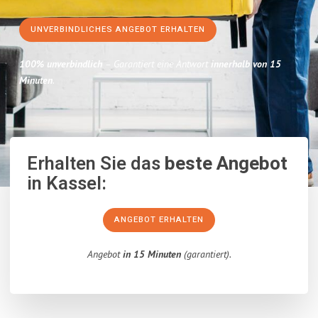
UNVERBINDLICHES ANGEBOT ERHALTEN
100% unverbindlich
– Garantiert eine Antwort
innerhalb von 15
Minuten
.
Erhalten Sie das
beste Angebot
in Kassel:
ANGEBOT ERHALTEN
Angebot
in 15 Minuten
(garantiert).