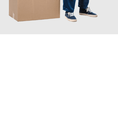
JETZT ANFRAGEN
Erleben Sie mit Umzugsmeister Baecker Kassel, wie
einfach und
stressfrei Ihr Umzug Kassel Frauenfeld
sein kann. Unser
Expertenteam steht bereit, um Ihnen einen reibungslosen
Übergang in Ihr neues Zuhause zu garantieren.
Jetzt
unverbindliches Angebot
erhalten &