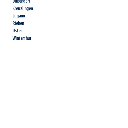
Dübendorf
Kreuzlingen
Lugano
Riehen
Uster
Winterthur
Jetzt anfragen &
Angebot
mit Best-Preis
erhalten!
Schicken Sie uns jetzt Ihre unverbindliche Anfrage und sichern
Sie sich Ihr
individuelles Umzugsangebot für Ihr Anliegen in
Kassel
zum Best-Preis! Nutzen Sie die Gelegenheit für einen
stressfreien Umzug
mit maximalem Komfort: