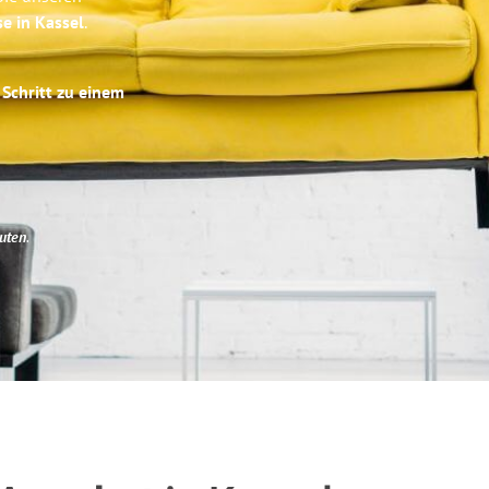
se in Kassel
.
 Schritt zu einem
uten
.