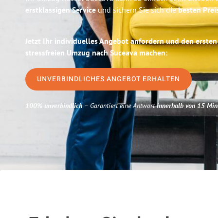
erstklassigen Service
und sichern Sie sich die
besten Prei
Jetzt Ihr individuelles Angebot anfordern und den ersten
stressfreien Umzug nach Suceava machen:
UNVERBINDLICHES ANGEBOT ERHALTEN
100% unverbindlich
– Garantiert eine Antwort
innerhalb von 15 Min