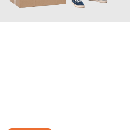
JETZT ANFRAGEN
Erleben Sie mit Umzugsmeister Baecker Kassel, wie
einfach und
stressfrei Ihr Umzug Kassel Pitesti
sein kann. Unser
Expertenteam steht bereit, um Ihnen einen reibungslosen
Übergang in Ihr neues Zuhause zu garantieren.
Jetzt
unverbindliches Angebot
erhalten &
100€ sparen: