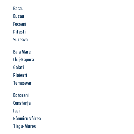
Bacau
Buzau
Focsani
Pitesti
Suceava
Baia Mare
Cluj-Napoca
Galati
Ploiesti
Temeswar
Botosani
Constanța
Iasi
Râmnicu Vâlcea
Tirgu-Mures