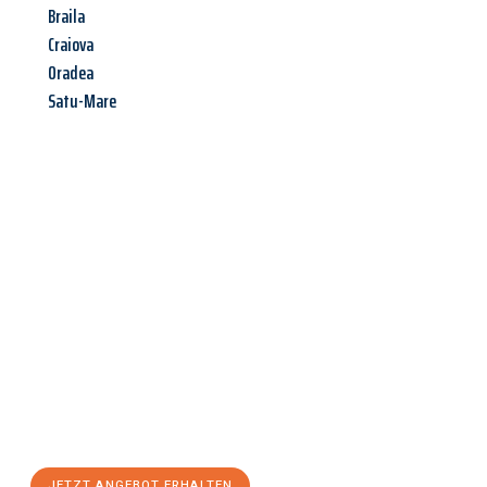
Braila
Craiova
Oradea
Satu-Mare
Jetzt anfragen &
Angebot
mit Best-Preis
erhalten!
Schicken Sie uns jetzt Ihre unverbindliche Anfrage und sichern
Sie sich Ihr
individuelles Umzugsangebot für Ihr Anliegen in
Kassel
zum Best-Preis! Nutzen Sie die Gelegenheit für einen
stressfreien Umzug
mit maximalem Komfort:
JETZT ANGEBOT ERHALTEN