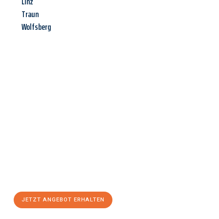
Linz
Traun
Wolfsberg
Jetzt anfragen &
Angebot
mit Best-Preis
erhalten!
Schicken Sie uns jetzt Ihre unverbindliche Anfrage und sichern
Sie sich Ihr
individuelles Umzugsangebot für Ihr Anliegen in
Kassel
zum Best-Preis! Nutzen Sie die Gelegenheit für einen
stressfreien Umzug
mit maximalem Komfort:
JETZT ANGEBOT ERHALTEN