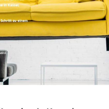
se in Kassel
.
 Schritt zu einem
uten
.