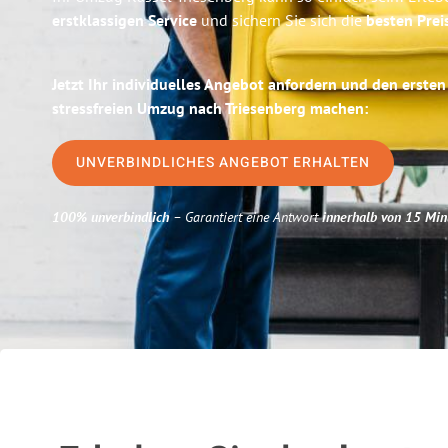
erstklassigen Service
und sichern Sie sich die
besten Prei
Jetzt Ihr individuelles Angebot anfordern und den ersten
stressfreien Umzug nach Triesenberg machen:
UNVERBINDLICHES ANGEBOT ERHALTEN
100% unverbindlich
– Garantiert eine Antwort
innerhalb von 15 Min