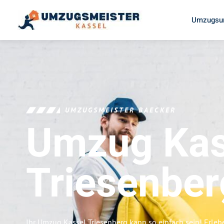
Umzugsun
UMZUGSMEISTER BAECKER
Umzug Kas
Triesenber
Ihr Umzug Kassel Triesenberg kann so einfach sein! Erleb