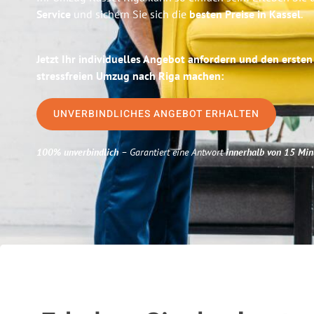
Service
und sichern Sie sich die
besten Preise in Kassel
.
Jetzt Ihr individuelles Angebot anfordern und den ersten
stressfreien Umzug nach Riga machen:
UNVERBINDLICHES ANGEBOT ERHALTEN
100% unverbindlich
– Garantiert eine Antwort
innerhalb von 15 Min