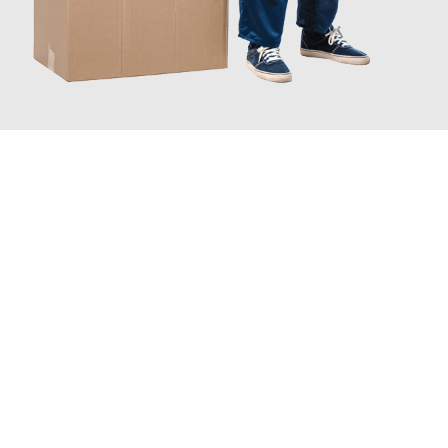
JETZT ANFRAGEN
Erleben Sie mit Umzugsmeister Baecker Kassel, wie
einfach und
stressfrei Ihr Umzug Kassel Thorshavn
sein kann. Unser
Expertenteam steht bereit, um Ihnen einen reibungslosen
Übergang in Ihr neues Zuhause zu garantieren.
Jetzt
unverbindliches Angebot
erhalten &