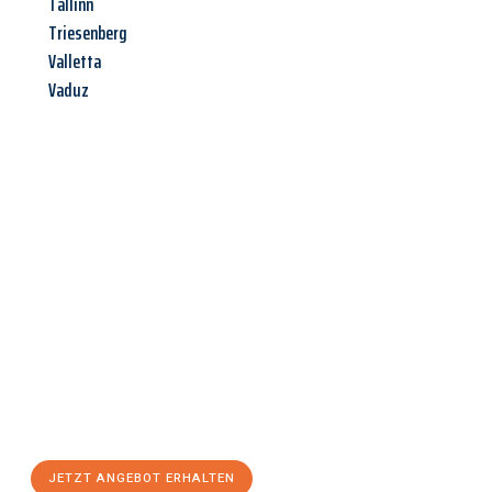
Tallinn
Triesenberg
Valletta
Vaduz
Jetzt anfragen &
Angebot
mit Best-Preis
erhalten!
Schicken Sie uns jetzt Ihre unverbindliche Anfrage und sichern
Sie sich Ihr
individuelles Umzugsangebot für Ihr Anliegen in
Kassel
zum Best-Preis! Nutzen Sie die Gelegenheit für einen
stressfreien Umzug
mit maximalem Komfort:
JETZT ANGEBOT ERHALTEN