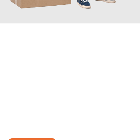
JETZT ANFRAGEN
Erleben Sie mit Umzugsmeister Baecker Kassel, wie
einfach und
stressfrei Ihr Umzug Kassel Warna
sein kann. Unser
Expertenteam steht bereit, um Ihnen einen reibungslosen
Übergang in Ihr neues Zuhause zu garantieren.
Jetzt
unverbindliches Angebot
erhalten &
100€ sparen: