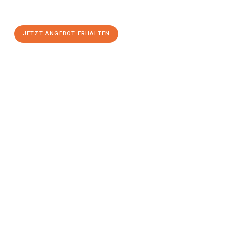
stressfreien Umzug
mit maximalem Komfort:
JETZT ANGEBOT ERHALTEN