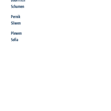
Dobritsch
Schumen
Pernik
Sliwen
Plewen
Sofia
Jetzt anfragen &
Angebot
mit Best-Preis
erhalten!
Schicken Sie uns jetzt Ihre unverbindliche Anfrage und sichern
Sie sich Ihr
individuelles Umzugsangebot für Ihr Anliegen in
Kassel
zum Best-Preis! Nutzen Sie die Gelegenheit für einen