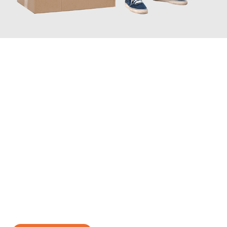
JETZT ANFRAGEN
Erleben Sie mit Umzugsmeister Baecker Kassel, wie
einfach und
stressfrei Ihr Umzug Kassel Sofia
sein kann. Unser
Expertenteam steht bereit, um Ihnen einen reibungslosen
Übergang in Ihr neues Zuhause zu garantieren.
Jetzt
unverbindliches Angebot
erhalten &
100€ sparen: