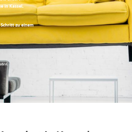
se in Kassel
.
 Schritt zu einem
uten
.