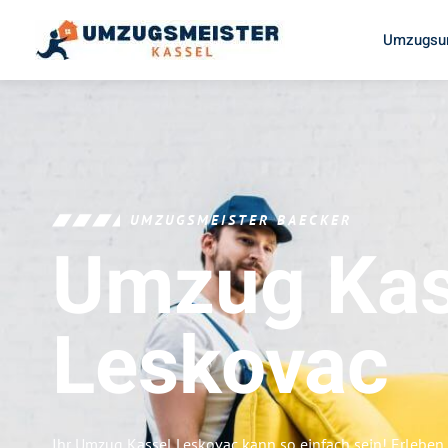
Umzugsun
UMZUGSMEISTER BAECKER
Umzug Kas
Leskovac
Ihr Umzug Kassel Leskovac kann so einfach sein! Erleben