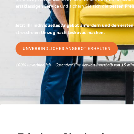
erstklassigen Service
und sichern Sie sich die
besten Prei
Jetzt Ihr individuelles Angebot anfordern und den ersten
stressfreien Umzug nach Leskovac machen:
UNVERBINDLICHES ANGEBOT ERHALTEN
100% unverbindlich
– Garantiert eine Antwort
innerhalb von 15 Min