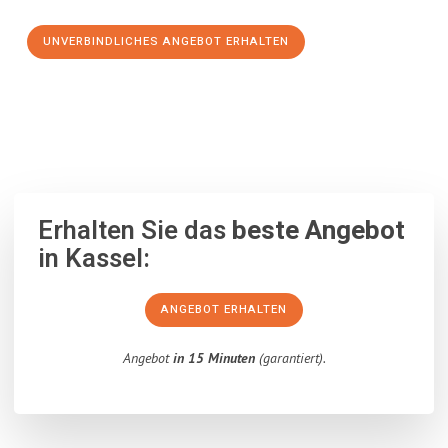
UNVERBINDLICHES ANGEBOT ERHALTEN
100% unverbindlich
– Garantiert eine Antwort
innerhalb von 15
Minuten
.
Erhalten Sie das
beste Angebot
in Kassel:
ANGEBOT ERHALTEN
Angebot
in 15 Minuten
(garantiert).