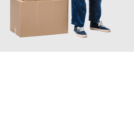
JETZT ANFRAGEN
Erleben Sie mit Umzugsmeister Baecker Kassel, wie
einfach und
stressfrei Ihr Umzug Kassel Smederevo
sein kann. Unser
Expertenteam steht bereit, um Ihnen einen reibungslosen
Übergang in Ihr neues Zuhause zu garantieren.