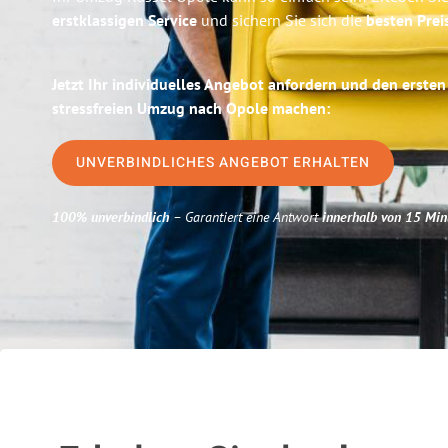
erstklassigen Service
und sichern Sie sich die
besten Prei
Jetzt Ihr individuelles Angebot anfordern und den ersten
stressfreien Umzug nach Opole machen:
UNVERBINDLICHES ANGEBOT ERHALTEN
100% unverbindlich
– Garantiert eine Antwort
innerhalb von 15 Min