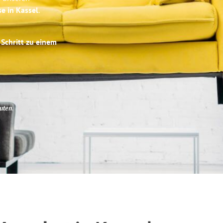
se in Kassel
.
 Schritt zu einem
uten
.