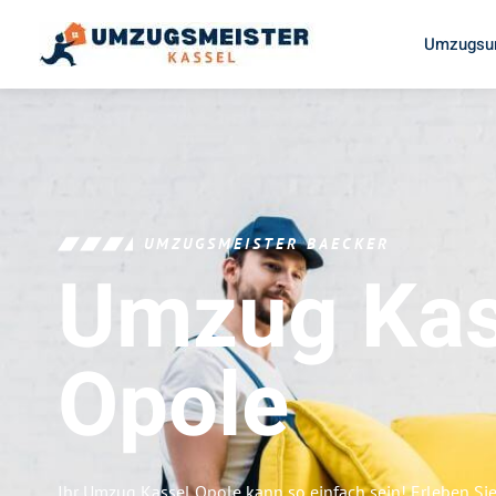
Umzugsun
UMZUGSMEISTER BAECKER
Umzug Kas
Opole
Ihr Umzug Kassel Opole kann so einfach sein! Erleben Si