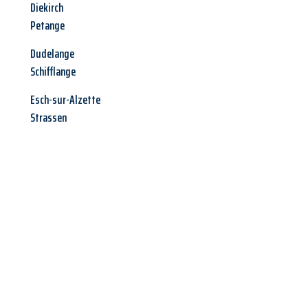
Diekirch
Petange
Dudelange
Schifflange
Esch-sur-Alzette
Strassen
Jetzt anfragen &
Angebot
mit Best-Preis
erhalten!
Schicken Sie uns jetzt Ihre unverbindliche Anfrage und sichern
Sie sich Ihr
individuelles Umzugsangebot für Ihr Anliegen in