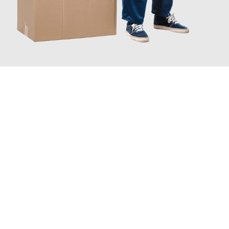
JETZT ANFRAGEN
Erleben Sie mit Umzugsmeister Baecker Kassel, wie
einfach und
stressfrei Ihr Umzug Kassel Schifflange
sein kann. Unser
Expertenteam steht bereit, um Ihnen einen reibungslosen
Übergang in Ihr neues Zuhause zu garantieren.
Jetzt
unverbindliches Angebot
erhalten &