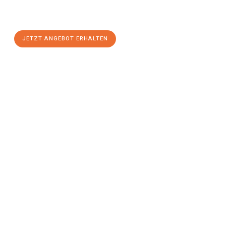
Kassel
zum Best-Preis! Nutzen Sie die Gelegenheit für einen
stressfreien Umzug
mit maximalem Komfort:
JETZT ANGEBOT ERHALTEN